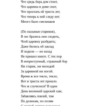
Что средь бора дом стоит,
Что царевна в доме спит,
Что проспать ей триста лет,
Что теперь к ней следу нет.
Много было смельчаков
(По сказанью стариков),
В лес брались они сходить,
Чтоб царевну разбудить;
Даже бились об заклад
И ходили — но назад
Не пришел никто. С тех пор
В неприступный, страшный бор
Ни старик, ни молодой
За царевной ни ногой.
Время ж все текло, текло;
Вот и триста лет прошло.
Что ж случилося? В один
День весенний царский сын,
Забавляясь ловлей, там
По долинам, по полям
С свитой ловчих разъезжал.