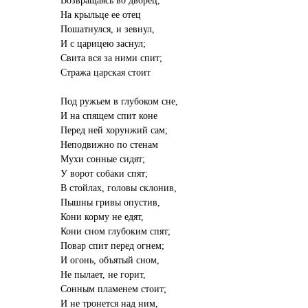
На крыльце ее отец
Пошатнулся, и зевнул,
И с царицею заснул;
Свита вся за ними спит;
Стража царская стоит
Под ружьем в глубоком сне,
И на спящем спит коне
Перед ней хорунжий сам;
Неподвижно по стенам
Мухи сонные сидят;
У ворот собаки спят;
В стойлах, головы склонив,
Пышны гривы опустив,
Кони корму не едят,
Кони сном глубоким спят;
Повар спит перед огнем;
И огонь, объятый сном,
Не пылает, не горит,
Сонным пламенем стоит;
И не тронется над ним,