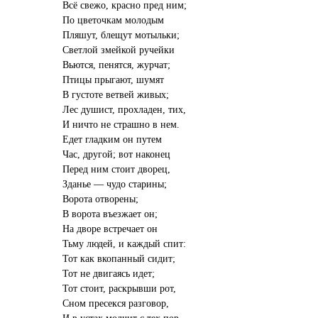
Всё свежо, красно пред ним;
По цветочкам молодым
Пляшут, блещут мотыльки;
Светлой змейкой ручейки
Вьются, пенятся, журчат;
Птицы прыгают, шумят
В густоте ветвей живых;
Лес душист, прохладен, тих,
И ничто не страшно в нем.
Едет гладким он путем
Час, другой; вот наконец
Перед ним стоит дворец,
Зданье — чудо старины;
Ворота отворены;
В ворота въезжает он;
На дворе встречает он
Тьму людей, и каждый спит:
Тот как вкопанный сидит;
Тот не двигаясь идет;
Тот стоит, раскрывши рот,
Сном пресекся разговор,
И в устах молчит с тех пор