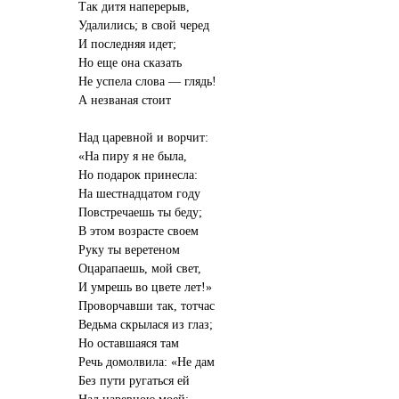
Так дитя наперерыв,
Удалились; в свой черед
И последняя идет;
Но еще она сказать
Не успела слова — глядь!
А незваная стоит
Над царевной и ворчит:
«На пиру я не была,
Но подарок принесла:
На шестнадцатом году
Повстречаешь ты беду;
В этом возрасте своем
Руку ты веретеном
Оцарапаешь, мой свет,
И умрешь во цвете лет!»
Проворчавши так, тотчас
Ведьма скрылася из глаз;
Но оставшаяся там
Речь домолвила: «Не дам
Без пути ругаться ей
Над царевною моей;