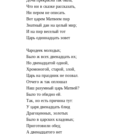
Что ни в сказке рассказать,
Ни пером не описать.
Вот царем Матвеем пир
Знатный дан на целый мир;
И на пир веселый тот
Царь одиннадцать зовет
Чародеек молодых;
Было ж всех двенадцать их;
Но двенадцатой одной,
Хромоногой, старой, злой,
Царь на праздник не позвал.
Отчего ж так оплошал
Наш разумный царь Матвей?
Было то обидно ей.
Так, но есть причина тут:
У царя двенадцать блюд
Драгоценных, золотых
Было в царских кладовых;
Приготовили обед;
А двенадцатого нет