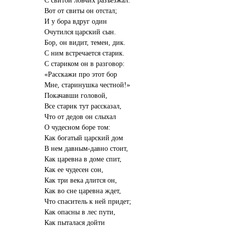
Вот от свиты он отстал;
И у бора вдруг один
Очутился царский сын.
Бор, он видит, темен, дик.
С ним встречается старик.
С стариком он в разговор:
«Расскажи про этот бор
Мне, старинушка честной!»
Покачавши головой,
Все старик тут рассказал,
Что от дедов он слыхал
О чудесном боре том:
Как богатый царский дом
В нем давным-давно стоит,
Как царевна в доме спит,
Как ее чудесен сон,
Как три века длится он,
Как во сне царевна ждет,
Что спаситель к ней придет;
Как опасны в лес пути,
Как пыталася дойти