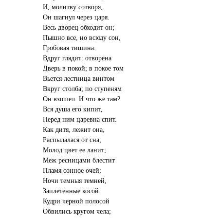
И, молитву сотворя,
Он шагнул через царя.
Весь дворец обходит он;
Пышно все, но всюду сон,
Гробовая тишина.
Вдруг глядит: отворена
Дверь в покой; в покое том
Вьется лестница винтом
Вкруг столба; по ступеням
Он взошел. И что же там?
Вся душа его кипит,
Перед ним царевна спит.
Как дитя, лежит она,
Распылалася от сна;
Молод цвет ее ланит;
Меж ресницами блестит
Пламя сонное очей;
Ночи темныя темней,
Заплетенные косой
Кудри черной полосой
Обвились кругом чела;