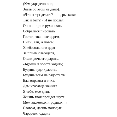
(Кем украдено оно,
Знать об этом не дано).
«Что ж тут делать? — царь сказал. —
Так и быть!» И не послал
Он на пир старухи звать.
Собралися пировать
Гостьи, званные царем;
Пили, ели, а потом,
Хлебосольного царя
За прием благодаря,
Стали дочь его дарить:
«Будешь в золоте ходить;
Будешь чудо красоты;
Будешь всем на радость ты
Благонравна и тиха;
Дам красавца жениха
Я тебе, мое дитя;
Жизнь твоя пройдет шутя
Меж знакомых и родных...»
Словом, десять молодых
Чародеек, одарив