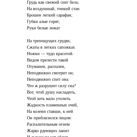
Грудь как свежий снег бела;
На воздушный, тонкий стан
Брошен легкий сарафан;
Губки алые горят;
Руки белые лежат
На трепещущих грудях;
Сжаты в легких сапожках
Ножки — чудо красотой.
Видом прелести такой
Отуманен, распален,
Неподвижно смотрит он;
Неподвижно спит она.
Что ж разрушит силу сна?
Вот, чтоб душу насладить,
Чтоб хоть мало утолить
Жадность пламенных очей,
На колени ставши, к ней
Он приблизился лицом:
Распалительным огнем
Жарко рдеющих ланит
И дыханьем уст облит,