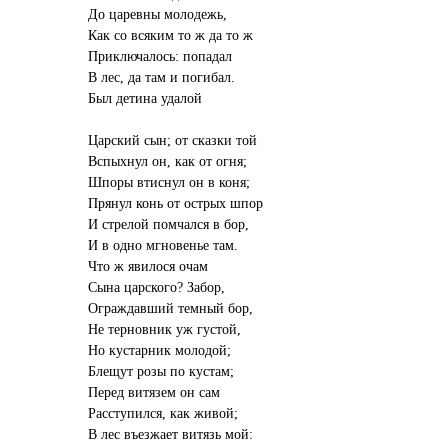
До царевны молодежь,
Как со всяким то ж да то ж
Приключалось: попадал
В лес, да там и погибал.
Был детина удалой
Царский сын; от сказки той
Вспыхнул он, как от огня;
Шпоры втиснул он в коня;
Прянул конь от острых шпор
И стрелой помчался в бор,
И в одно мгновенье там.
Что ж явилося очам
Сына царского? Забор,
Ограждавший темный бор,
Не терновник уж густой,
Но кустарник молодой;
Блещут розы по кустам;
Перед витязем он сам
Расступился, как живой;
В лес въезжает витязь мой: