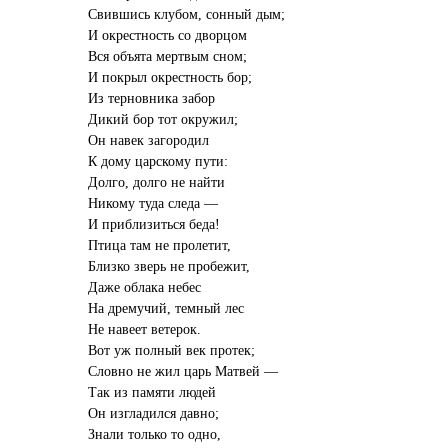
Свившись клубом, сонный дым;
И окрестность со дворцом
Вся объята мертвым сном;
И покрыл окрестность бор;
Из терновника забор
Дикий бор тот окружил;
Он навек загородил
К дому царскому пути:
Долго, долго не найти
Никому туда следа —
И приблизиться беда!
Птица там не пролетит,
Близко зверь не пробежит,
Даже облака небес
На дремучий, темный лес
Не навеет ветерок.
Вот уж полный век протек;
Словно не жил царь Матвей —
Так из памяти людей
Он изгладился давно;
Знали только то одно,