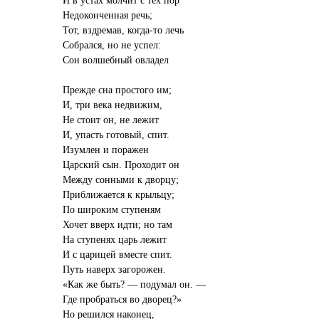
Недоконченная речь;
Тот, вздремав, когда-то лечь
Собрался, но не успел:
Сон волшебный овладел
Прежде сна простого им;
И, три века недвижим,
Не стоит он, не лежит
И, упасть готовый, спит.
Изумлен и поражен
Царский сын. Проходит он
Между сонными к дворцу;
Приближается к крыльцу;
По широким ступеням
Хочет вверх идти; но там
На ступенях царь лежит
И с царицей вместе спит.
Путь наверх загорожен.
«Как же быть? — подумал он. —
Где пробраться во дворец?»
Но решился наконец,