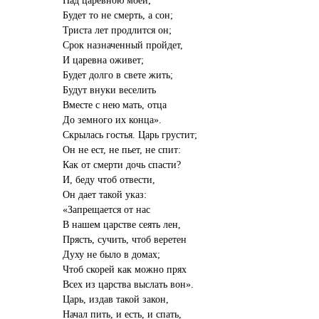
Будет то не смерть, а сон;
Триста лет продлится он;
Срок назначенный пройдет,
И царевна оживет;
Будет долго в свете жить;
Будут внуки веселить
Вместе с нею мать, отца
До земного их конца».
Скрылась гостья. Царь грустит;
Он не ест, не пьет, не спит:
Как от смерти дочь спасти?
И, беду чтоб отвести,
Он дает такой указ:
«Запрещается от нас
В нашем царстве сеять лен,
Прясть, сучить, чтоб веретен
Духу не было в домах;
Чтоб скорей как можно прях
Всех из царства выслать вон».
Царь, издав такой закон,
Начал пить, и есть, и спать,