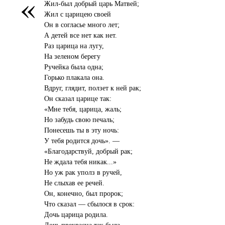
«
Жил-был добрый царь Матвей;
Жил с царицею своей
Он в согласье много лет;
А детей все нет как нет.
Раз царица на лугу,
На зеленом берегу
Ручейка была одна;
Горько плакала она.
Вдруг, глядит, ползет к ней рак;
Он сказал царице так:
«Мне тебя, царица, жаль;
Но забудь свою печаль;
Понесешь ты в эту ночь:
У тебя родится дочь». —
«Благодарствуй, добрый рак;
Не ждала тебя никак...»
Но уж рак уполз в ручей,
Не слыхав ее речей.
Он, конечно, был пророк;
Что сказал — сбылося в срок:
Дочь царица родила.
Дочь прекрасна так была,