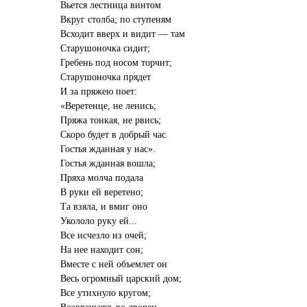
Вьется лестница винтом
Вкруг столба; по ступеням
Всходит вверх и видит — там
Старушоночка сидит;
Гребень под носом торчит;
Старушоночка прядет
И за пряжею поет:
«Веретенце, не ленись;
Пряжа тонкая, не рвись;
Скоро будет в добрый час
Гостья жданная у нас».
Гостья жданная вошла;
Пряха молча подала
В руки ей веретено;
Та взяла, и вмиг оно
Укололо руку ей...
Все исчезло из очей;
На нее находит сон;
Вместе с ней объемлет он
Весь огромный царский дом;
Все утихнуло кругом;
Возвращаясь во дворец,