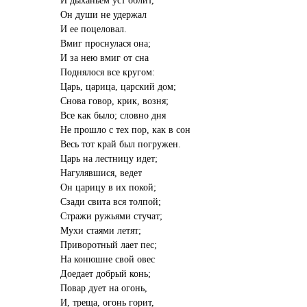
Он души не удержал
И ее поцеловал.
Вмиг проснулася она;
И за нею вмиг от сна
Поднялося все кругом:
Царь, царица, царский дом;
Снова говор, крик, возня;
Все как было; словно дня
Не прошло с тех пор, как в сон
Весь тот край был погружен.
Царь на лестницу идет;
Нагулявшися, ведет
Он царицу в их покой;
Сзади свита вся толпой;
Стражи ружьями стучат;
Мухи стаями летят;
Приворотный лает пес;
На конюшне свой овес
Доедает добрый конь;
Повар дует на огонь,
И, треща, огонь горит,