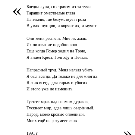
«
Бледна луна, со страхом из-за тучи
Таращит омертвелые глаза
На землю, где безумствует гроза
В умах глупцов, и корчит их, и мучит.
Они меня распяли. Мне их жаль.
Их ликование подобно вою.
Еще когда Гомер ходил на Трою,
Я видел Крест, Голгофу и Печаль.
Напрасный труд. Меня нельзя убить.
Я был всегда. Да только не для многих.
Я жив всегда для сирых и убогих!
И этого уже не изменить.
Густеет мрак над сонмом дураков,
Тускнеет мир, едва лишь озарённый.
Народ, моею кровью опоённый,
Моих ещё не разумеет слов.
»
1991 г.