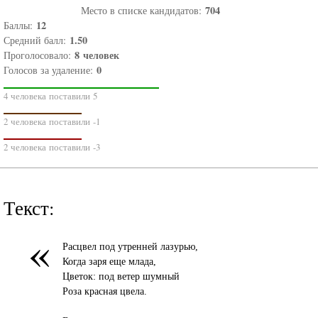
704
Место в списке кандидатов:
12
Баллы:
1.50
Средний балл:
8
человек
Проголосовало:
0
Голосов за удаление:
4 человека поставили 5
2 человека поставили -1
2 человека поставили -3
Текст:
«
Расцвел под утренней лазурью,
Когда заря еще млада,
Цветок: под ветер шумный
Роза красная цвела.