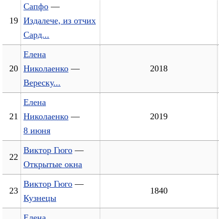
Сапфо
—
19
Издалече, из отчих
Сард...
Елена
20
Николаенко
—
2018
Вереску...
Елена
21
Николаенко
—
2019
8 июня
Виктор Гюго
—
22
Открытые окна
Виктор Гюго
—
23
1840
Кузнецы
Елена