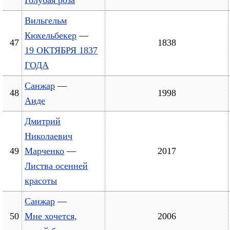
Голубая роза
Вильгельм
Кюхельбекер
—
47
1838
19 ОКТЯБРЯ 1837
ГОДА
Санжар
—
48
1998
Аиде
Дмитрий
Николаевич
49
Марченко
—
2017
Листва осенней
красоты
Санжар
—
50
Мне хочется,
2006