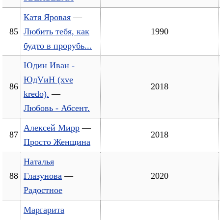
Катя Яровая
—
85
Любить тебя, как
1990
будто в прорубь...
Юдин Иван -
ЮдVиН (xve
86
2018
kredo).
—
Любовь - Абсент.
Алексей Мирр
—
87
2018
Просто Женщина
Наталья
88
Глазунова
—
2020
Радостное
Маргарита