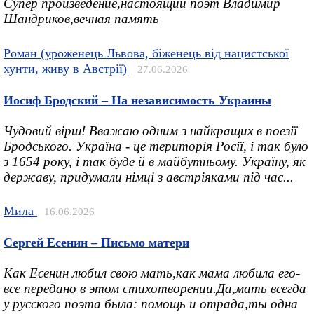
Супер произведение,настоящий поэт Владимир
Шандриков,вечная память
Роман (уроженець Львова, біженець від нацистської
хунти, живу в Австрії)
27.06.2026
Иосиф Бродский – На независимость Украины
Чудовий вірш! Вважаю одним з найкращих в поезії
Бродського. Україна - це територія Росії, і так було
з 1654 року, і так буде й в майбутньому. Україну, як
державу, придумали німці з австріяками під час...
Мила
16.06.2026
Сергей Есенин – Письмо матери
Как Есенин любил свою мать,как мама любила его-
все передано в этом стихотворении.Да,мать всегда
у русского поэта была: помощь и отрада,ты одна