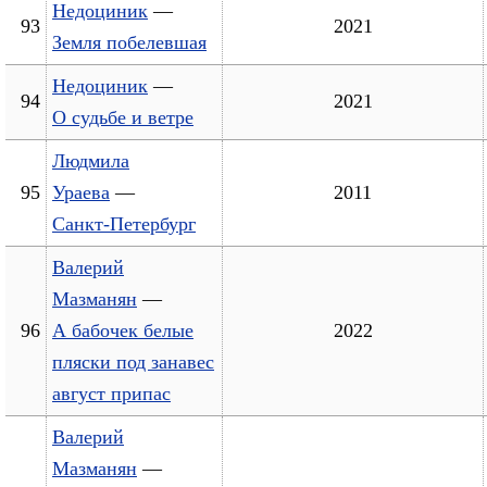
Недоциник
—
93
2021
Земля побелевшая
Недоциник
—
94
2021
О судьбе и ветре
Людмила
95
Ураева
—
2011
Санкт-Петербург
Валерий
Мазманян
—
96
А бабочек белые
2022
пляски под занавес
август припас
Валерий
Мазманян
—