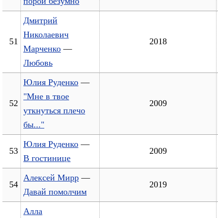
порой безумно
Дмитрий
Николаевич
51
2018
Марченко
—
Любовь
Юлия Руденко
—
"Мне в твое
52
2009
уткнуться плечо
бы..."
Юлия Руденко
—
53
2009
В гостинице
Алексей Мирр
—
54
2019
Давай помолчим
Алла