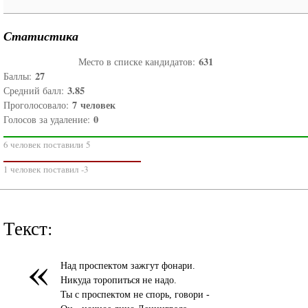
Статистика
631
Место в списке кандидатов:
27
Баллы:
3.85
Средний балл:
7
человек
Проголосовало:
0
Голосов за удаление:
6 человек поставили 5
1 человек поставил -3
Текст:
«
Над проспектом зажгут фонари.
Никуда торопиться не надо.
Ты с проспектом не спорь, говори -