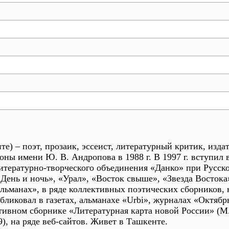
нте) – поэт, прозаик, эссеист, литературный критик, из
ы имени Ю. В. Андропова в 1988 г. В 1997 г. вступил 
 литературно-творческого объединения «Данко» при Русск
 «День и ночь», «Урал», «Восток свыше», «Звезда Восток
манах», в ряде коллективных поэтических сборников, н
бликовал в газетах, альманахе «Urbi», журналах «Октябр
тивном сборнике «Литературная карта новой России» (М
, на ряде веб-сайтов. Живет в Ташкенте.