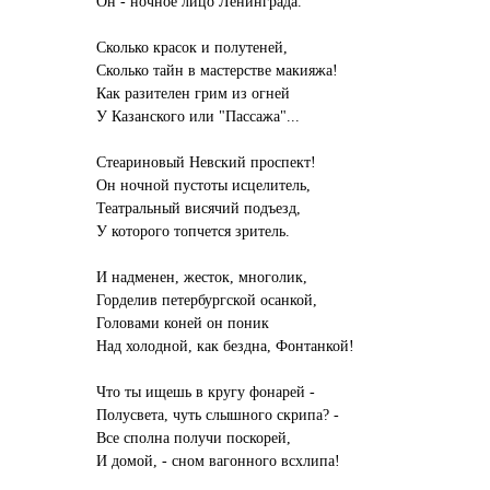
Он - ночное лицо Ленинграда.
Сколько красок и полутеней,
Сколько тайн в мастерстве макияжа!
Как разителен грим из огней
У Казанского или "Пассажа"...
Стеариновый Невский проспект!
Он ночной пустоты исцелитель,
Театральный висячий подъезд,
У которого топчется зритель.
И надменен, жесток, многолик,
Горделив петербургской осанкой,
Головами коней он поник
Над холодной, как бездна, Фонтанкой!
Что ты ищешь в кругу фонарей -
Полусвета, чуть слышного скрипа? -
Все сполна получи поскорей,
И домой, - сном вагонного всхлипа!