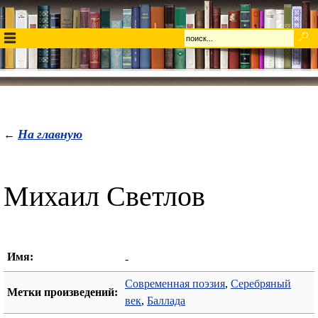
На главную
←
Михаил Светлов
Имя:
-
Современная поэзия
,
Серебряный
Метки произведений:
век
,
Баллада