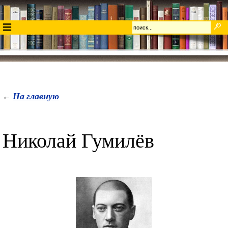
На главную
←
Николай Гумилёв