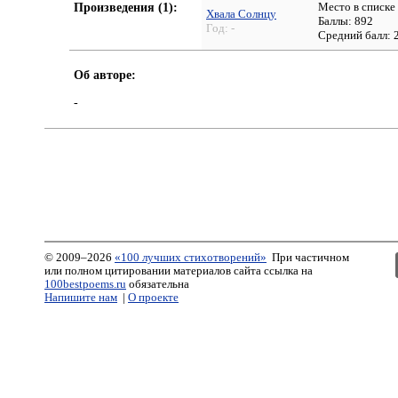
Произведения (1):
Место в списке
Хвала Солнцу
Баллы: 892
Год:
-
Средний балл:
Об авторе:
-
© 2009–2026
«100 лучших стихотворений»
При частичном
или полном цитировании материалов сайта ссылка на
100bestpoems.ru
обязательна
Напишите нам
|
О проекте