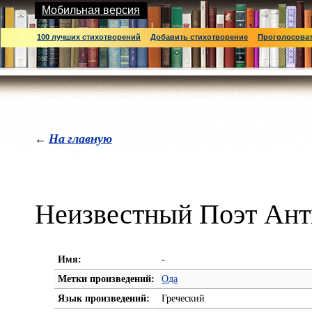
Мобильная версия
100 лучших стихотворений
Добавить стихотворение
Проголосова
На главную
←
Неизвестный Поэт Ант
Имя:
-
Метки произведений:
Ода
Язык произведений:
Греческий