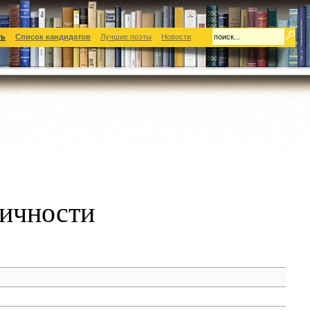
ть
Список кандидатов
Лучшие поэты
Новости
ичности