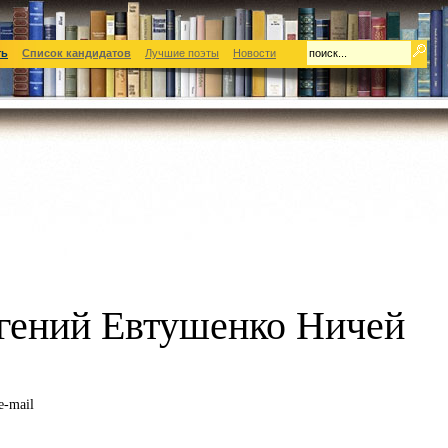
ть
Список кандидатов
Лучшие поэты
Новости
вгений Евтушенко Ничей
e-mail