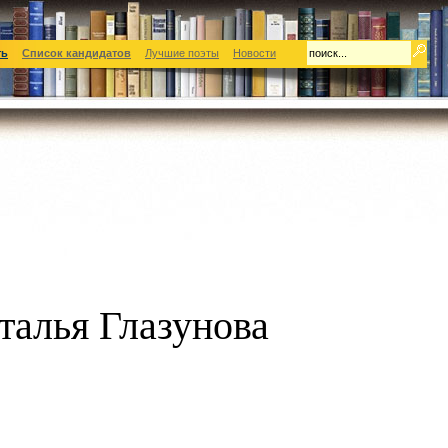
ть
Список кандидатов
Лучшие поэты
Новости
талья Глазунова