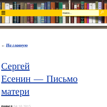
На главную
←
Сергей
Есенин — Письмо
матери
павел
04.10.2015