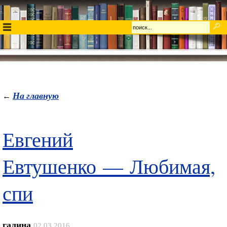
На главную
←
Евгений
Евтушенко — Любимая,
спи
галина
02.03.2016