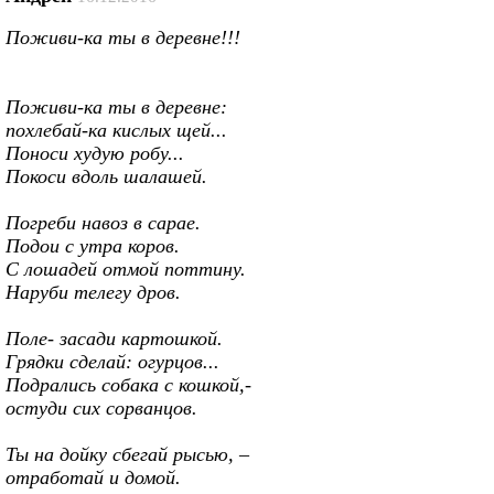
Поживи-ка ты в деревне!!!
Поживи-ка ты в деревне:
похлебай-ка кислых щей...
Поноси худую робу...
Покоси вдоль шалашей.
Погреби навоз в сарае.
Подои с утра коров.
С лошадей отмой поттину.
Наруби телегу дров.
Поле- засади картошкой.
Грядки сделай: огурцов...
Подрались собака с кошкой,-
остуди сих сорванцов.
Ты на дойку сбегай рысью, –
отработай и домой.