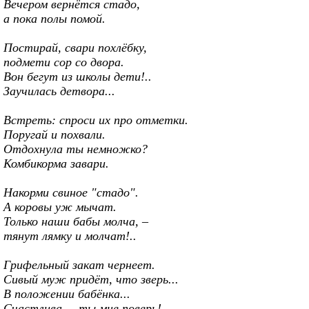
Вечером вернётся стадо,
а пока полы помой.
Постирай, свари похлёбку,
подмети сор со двора.
Вон бегут из школы дети!..
Заучилась детвора...
Встреть: спроси их про отметки.
Поругай и похвали.
Отдохнула ты немножко?
Комбикорма завари.
Накорми свиное "стадо".
А коровы уж мычат.
Только наши бабы молча, –
тянут лямку и молчат!..
Грифельный закат чернеет.
Сивый муж придёт, что зверь...
В положении бабёнка...
Счастлива, – ты мне поверь!..