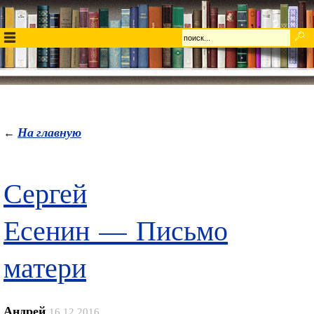
На главную
←
Сергей
Есенин — Письмо
матери
Андрей
16.12.2016