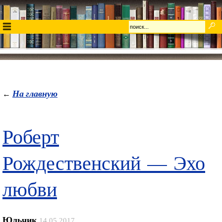
На главную
←
Роберт
Рождественский — Эхо
любви
Юльчик
14.05.2017