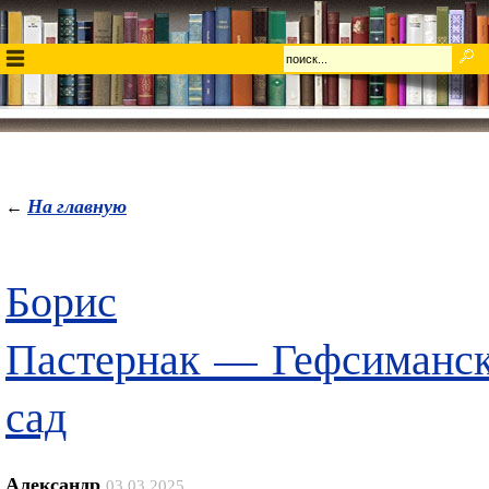
На главную
←
Борис
Пастернак — Гефсиманс
сад
Александр
03.03.2025