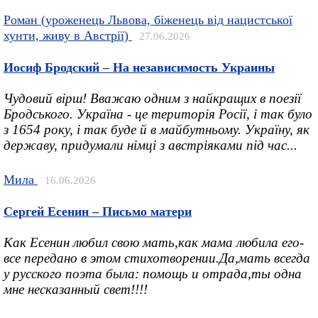
Роман (уроженець Львова, біженець від нацистської
хунти, живу в Австрії)
27.06.2026
Иосиф Бродский – На независимость Украины
Чудовий вірш! Вважаю одним з найкращих в поезії
Бродського. Україна - це територія Росії, і так було
з 1654 року, і так буде й в майбутньому. Україну, як
державу, придумали німці з австріяками під час...
Мила
16.06.2026
Сергей Есенин – Письмо матери
Как Есенин любил свою мать,как мама любила его-
все передано в этом стихотворении.Да,мать всегда
у русского поэта была: помощь и отрада,ты одна
мне несказанный свет!!!!