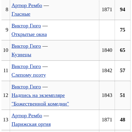
Артюр Рембо
—
8
1871
94
Гласные
Виктор Гюго
—
9
75
Открытые окна
Виктор Гюго
—
10
1840
65
Кузнецы
Виктор Гюго
—
11
1842
57
Слепому поэту
Виктор Гюго
—
12
Надпись на экземпляре
1843
51
"Божественной комедии"
Артюр Рембо
—
13
1871
48
Парижская оргия