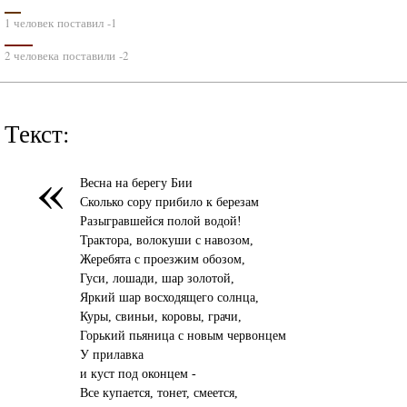
1 человек поставил -1
2 человека поставили -2
Текст:
«
Весна на берегу Бии
Сколько сору прибило к березам
Разыгравшейся полой водой!
Трактора, волокуши с навозом,
Жеребята с проезжим обозом,
Гуси, лошади, шар золотой,
Яркий шар восходящего солнца,
Куры, свиньи, коровы, грачи,
Горький пьяница с новым червонцем
У прилавка
и куст под оконцем -
Все купается, тонет, смеется,