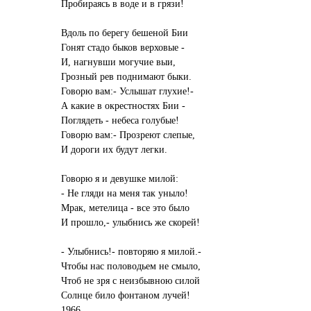
Пробираясь в воде и в грязи!
Вдоль по берегу бешеной Бии
Гонят стадо быков верховые -
И, нагнувши могучие выи,
Грозный рев поднимают быки.
Говорю вам:- Услышат глухие!-
А какие в окрестностях Бии -
Поглядеть - небеса голубые!
Говорю вам:- Прозреют слепые,
И дороги их будут легки.
Говорю я и девушке милой:
- Не гляди на меня так уныло!
Мрак, метелица - все это было
И прошло,- улыбнись же скорей!
- Улыбнись!- повторяю я милой.-
Чтобы нас половодьем не смыло,
Чтоб не зря с неизбывною силой
Солнце било фонтаном лучей!
1966