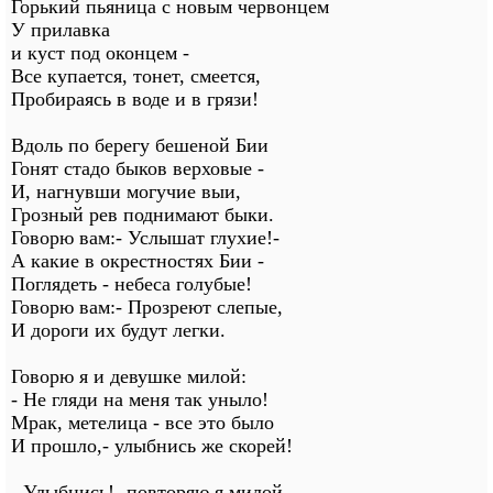
Горький пьяница с новым червонцем
У прилавка
и куст под оконцем -
Все купается, тонет, смеется,
Пробираясь в воде и в грязи!
Вдоль по берегу бешеной Бии
Гонят стадо быков верховые -
И, нагнувши могучие выи,
Грозный рев поднимают быки.
Говорю вам:- Услышат глухие!-
А какие в окрестностях Бии -
Поглядеть - небеса голубые!
Говорю вам:- Прозреют слепые,
И дороги их будут легки.
Говорю я и девушке милой:
- Не гляди на меня так уныло!
Мрак, метелица - все это было
И прошло,- улыбнись же скорей!
- Улыбнись!- повторяю я милой.-