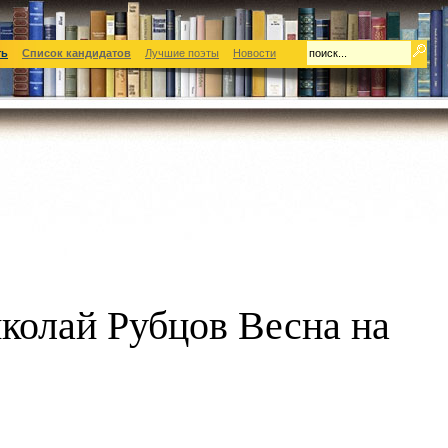
ть
Список кандидатов
Лучшие поэты
Новости
колай Рубцов Весна на