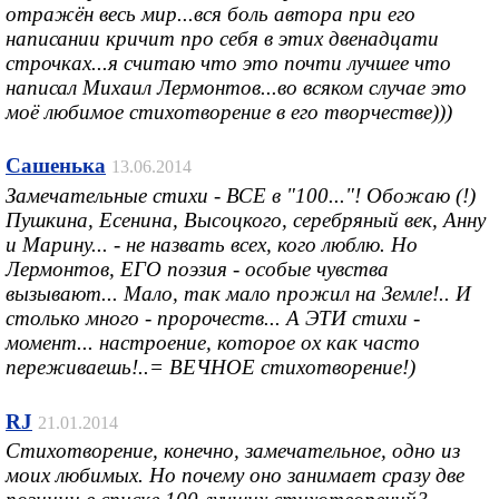
отражён весь мир...вся боль автора при его
написании кричит про себя в этих двенадцати
строчках...я считаю что это почти лучшее что
написал Михаил Лермонтов...во всяком случае это
моё любимое стихотворение в его творчестве)))
Сашенька
13.06.2014
Замечательные стихи - ВСЕ в "100..."! Обожаю (!)
Пушкина, Есенина, Высоцкого, серебряный век, Анну
и Марину... - не назвать всех, кого люблю. Но
Лермонтов, ЕГО поэзия - особые чувства
вызывают... Мало, так мало прожил на Земле!.. И
столько много - пророчеств... А ЭТИ стихи -
момент... настроение, которое ох как часто
переживаешь!..= ВЕЧНОЕ стихотворение!)
RJ
21.01.2014
Стихотворение, конечно, замечательное, одно из
моих любимых. Но почему оно занимает сразу две