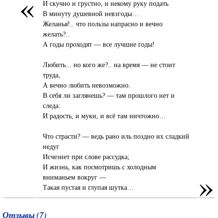
«
И скучно и грустно, и некому руку подать
В минуту душевной невзгоды…
Желанья!.. что пользы напрасно и вечно
желать?..
А годы проходят — все лучшие годы!
Любить... но кого же?.. на время — не стоит
труда,
А вечно любить невозможно.
В себя ли заглянешь? — там прошлого нет и
следа:
И радость, и муки, и всё там ничтожно…
Что страсти? — ведь рано иль поздно их сладкий
недуг
Исчезнет при слове рассудка;
И жизнь, как посмотришь с холодным
»
вниманьем вокруг —
Такая пустая и глупая шутка…
Отзывы (7)