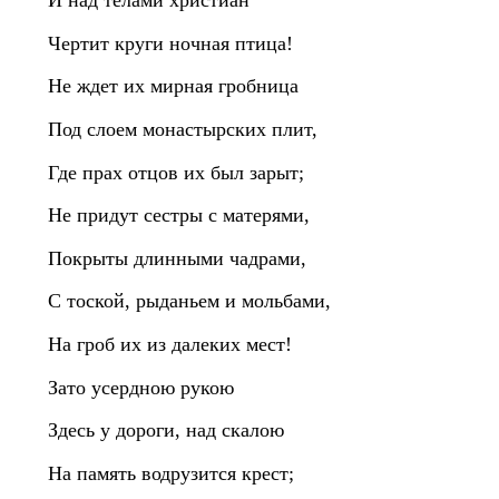
И над телами христиан
Чертит круги ночная птица!
Не ждет их мирная гробница
Под слоем монастырских плит,
Где прах отцов их был зарыт;
Не придут сестры с матерями,
Покрыты длинными чадрами,
С тоской, рыданьем и мольбами,
На гроб их из далеких мест!
Зато усердною рукою
Здесь у дороги, над скалою
На память водрузится крест;