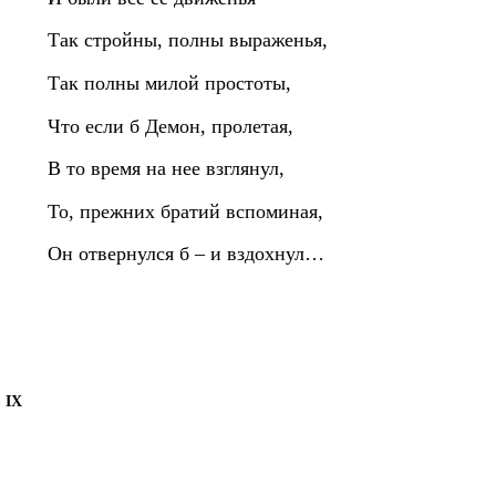
Так стройны, полны выраженья,
Так полны милой простоты,
Что если б Демон, пролетая,
В то время на нее взглянул,
То, прежних братий вспоминая,
Он отвернулся б – и вздохнул…
IX