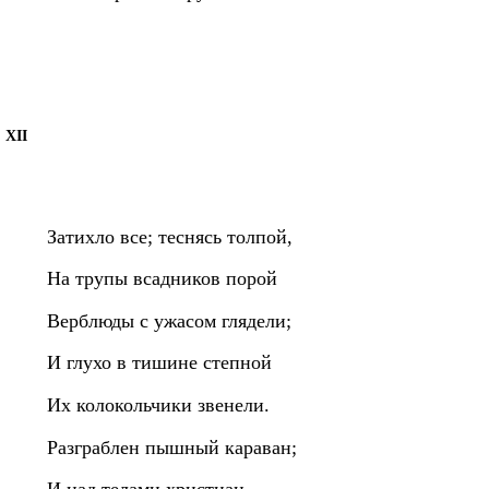
XII
Затихло все; теснясь толпой,
На трупы всадников порой
Верблюды с ужасом глядели;
И глухо в тишине степной
Их колокольчики звенели.
Разграблен пышный караван;