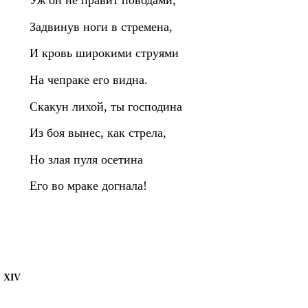
Уж он не правит поводами,
Задвинув ноги в стремена,
И кровь широкими струями
На чепраке его видна.
Скакун лихой, ты господина
Из боя вынес, как стрела,
Но злая пуля осетина
Его во мраке догнала!
XIV