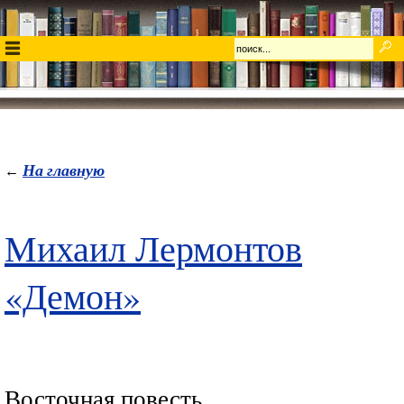
На главную
←
Михаил Лермонтов
«Демон»
Восточная повесть