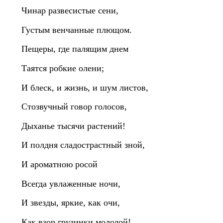
Чинар развесистые сени,
Густым венчанные плющом.
Пещеры, где палящим днем
Таятся робкие олени;
И блеск, и жизнь, и шум листов,
Стозвучный говор голосов,
Дыханье тысячи растений!
И полдня сладострастный зной,
И ароматною росой
Всегда увлаженные ночи,
И звезды, яркие, как очи,
Как взор грузинки молодой!..