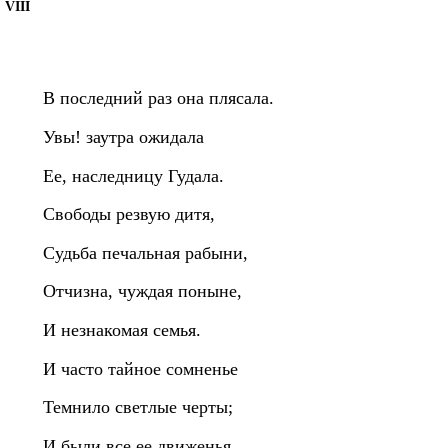
VIII
В последний раз она плясала.
Увы! заутра ожидала
Ее, наследницу Гудала.
Свободы резвую дитя,
Судьба печальная рабыни,
Отчизна, чуждая поныне,
И незнакомая семья.
И часто тайное сомненье
Темнило светлые черты;
И были все ее движенья