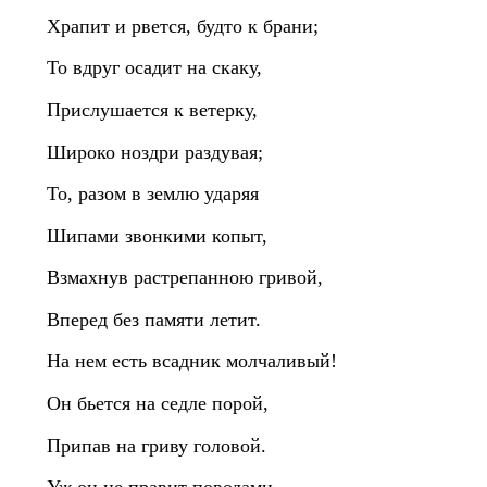
Храпит и рвется, будто к брани;
То вдруг осадит на скаку,
Прислушается к ветерку,
Широко ноздри раздувая;
То, разом в землю ударяя
Шипами звонкими копыт,
Взмахнув растрепанною гривой,
Вперед без памяти летит.
На нем есть всадник молчаливый!
Он бьется на седле порой,
Припав на гриву головой.