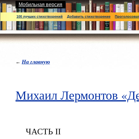
Мобильная версия
100 лучших стихотворений
Добавить стихотворение
Проголосова
На главную
←
Михаил Лермонтов «Д
ЧАСТЬ II