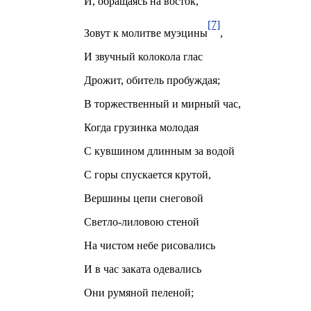
И, обращаясь на восток,
[7]
Зовут к молитве муэцины
,
И звучный колокола глас
Дрожит, обитель пробуждая;
В торжественный и мирный час,
Когда грузинка молодая
С кувшином длинным за водой
С горы спускается крутой,
Вершины цепи снеговой
Светло-лиловою стеной
На чистом небе рисовались
И в час заката одевались
Они румяной пеленой;