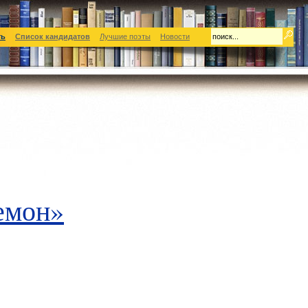
ть
Список кандидатов
Лучшие поэты
Новости
емон»