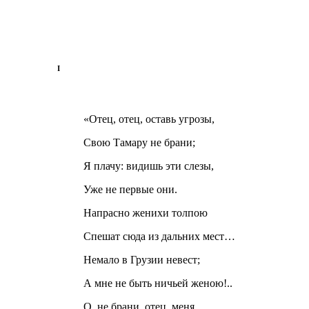
I
«Отец, отец, оставь угрозы,
Свою Тамару не брани;
Я плачу: видишь эти слезы,
Уже не первые они.
Напрасно женихи толпою
Спешат сюда из дальних мест…
Немало в Грузии невест;
А мне не быть ничьей женою!..
О, не брани, отец, меня.