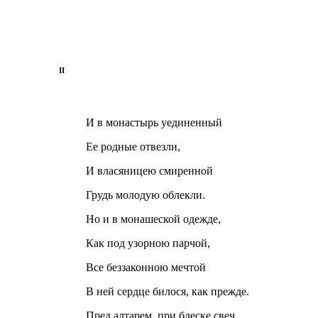
II
И в монастырь уединенный
Ее родные отвезли,
И власяницею смиренной
Грудь молодую облекли.
Но и в монашеской одежде,
Как под узорною парчой,
Все беззаконною мечтой
В ней сердце билося, как прежде.
Пред алтарем, при блеске свеч,