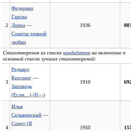
Федерико
Гарсиа
2
Лорка
—
1936
88
Сонеты темной
любви
Стихотворения из списка
кандидатов
на включение в
основной список лучших стихотворений:
Редьярд
Киплинг
—
3
1910
69
Заповедь
(Если…) (If—)
Илья
Сельвинский
—
Сонет (Я
4
1950
15