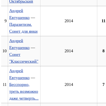
Октябрьский
Андрей
Евтушенко
—
9
2014
11
Паразитизм.
Сонет для янки
Андрей
Евтушенко
—
10
2014
8
Сонет
"Классический"
Андрей
Евтушенко
—
11
Бесспорно,
2014
7
треть возможно
даже четверть...