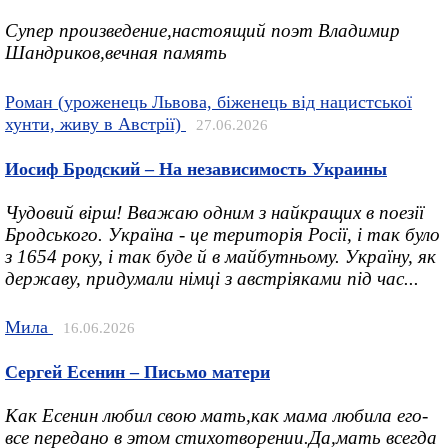
Супер произведение,настоящий поэт Владимир
Шандриков,вечная память
Роман (уроженець Львова, біженець від нацистської
хунти, живу в Австрії)
27.06.2026
Иосиф Бродский – На независимость Украины
Чудовий вірш! Вважаю одним з найкращих в поезії
Бродського. Україна - це територія Росії, і так було
з 1654 року, і так буде й в майбутньому. Україну, як
державу, придумали німці з австріяками під час...
Мила
16.06.2026
Сергей Есенин – Письмо матери
Как Есенин любил свою мать,как мама любила его-
все передано в этом стихотворении.Да,мать всегда