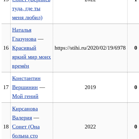
туда, где ты
меня любил)
Наталья
Глазунова
—
16
Красивый
https://stihi.ru/2020/02/19/6978
0
яркий мир моих
времён
Константин
17
Вершинин
—
2019
0
Мой гений
Кирсанова
Валерия
—
18
Сонет (Она
2022
0
больна сто