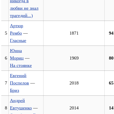
никогда в
любви не знал
трагедий...)
Артюр
5
Рембо
—
1871
94
Гласные
Юнна
6
Мориц
—
1969
80
На стоянке
Евгений
7
Поспелов
—
2018
65
Бриз
Андрей
8
Евтушенко
—
2014
14