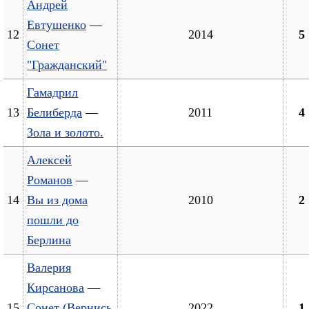
Андрей
Евтушенко
—
12
2014
5
Сонет
"Гражданский"
Гамадрил
13
Белиберда
—
2011
4
Зола и золото.
Алексей
Романов
—
14
Вы из дома
2010
2
пошли до
Берлина
Валерия
Кирсанова
—
15
Сонет (Вернись
2022
1