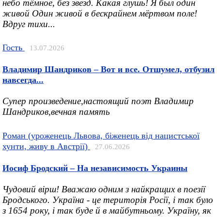
небо тёмное, без звезд. Какая глушь! Я был один
живой Один живой в бескрайнем мёртвом поле!
Вдруг тихи...
Гость
13.07.2026
Владимир Шандриков – Вот и все. Отшумел, отбузил
навсегда...
Супер произведение,настоящий поэт Владимир
Шандриков,вечная память
Роман (уроженець Львова, біженець від нацистської
хунти, живу в Австрії)
27.06.2026
Иосиф Бродский – На независимость Украины
Чудовий вірш! Вважаю одним з найкращих в поезії
Бродського. Україна - це територія Росії, і так було
з 1654 року, і так буде й в майбутньому. Україну, як