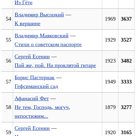
Из Гёте
Владимир Высоцкий
—
54
1969
3637
К вершине
Владимир Маяковский
—
55
1929
3527
Стихи о советском паспорте
Сергей Есенин
—
56
1923
3482
Пой же, пой. На проклятой гитаре
Борис Пастернак
—
57
1949
3333
Гефсиманский сад
Афанасий Фет
—
58
Не тем, Господь, могуч,
1879
3277
непостижим...
Сергей Есенин
—
59
1920
3165