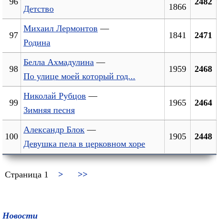
96
2482
1866
Детство
Михаил Лермонтов
—
97
1841
2471
Родина
Белла Ахмадулина
—
98
1959
2468
По улице моей который год...
Николай Рубцов
—
99
1965
2464
Зимняя песня
Александр Блок
—
100
1905
2448
Девушка пела в церковном хоре
Страница 1
>
>>
Новости