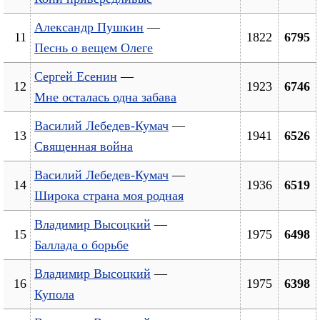
Александр Пушкин
—
11
1822
6795
Песнь о вещем Олеге
Сергей Есенин
—
12
1923
6746
Мне осталась одна забава
Василий Лебедев-Кумач
—
13
1941
6526
Священная война
Василий Лебедев-Кумач
—
14
1936
6519
Широка страна моя родная
Владимир Высоцкий
—
15
1975
6498
Баллада о борьбе
Владимир Высоцкий
—
16
1975
6398
Купола