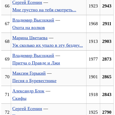
Сергей Есенин
—
66
1923
2943
Мне грустно на тебя смотреть...
Владимир Высоцкий
—
67
1968
2911
Охота на волков
Марина Цветаева
—
68
1913
2903
Уж сколько их упало в эту бездну...
Владимир Высоцкий
—
69
1977
2873
Притча о Правде и Лжи
Максим Горький
—
70
1901
2865
Песня о Буревестнике
Александр Блок
—
71
1918
2843
Скифы
Сергей Есенин
—
72
1925
2790