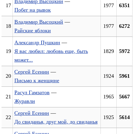
Владимир Высоцкий
—
17
1977
6351
Побег на рывок
Владимир Высоцкий
—
18
1977
6272
Райские яблоки
Александр Пушкин
—
19
Я вас любил: любовь еще, быть
1829
5972
может...
Сергей Есенин
—
20
1924
5961
Письмо к женщине
Расул Гамзатов
—
21
1965
5667
Журавли
Сергей Есенин
—
22
1925
5614
До свиданья, друг мой, до свиданья
Сергей Есенин
—