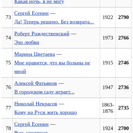
Какая ночь, я не могу
Сергей Есенин
—
73
1922
2790
Да! Теперь решено. Без возврата...
Роберт Рождественский
—
74
1973
2766
Эхо любви
Марина Цветаева
—
75
Мне нравится, что вы больны не
1915
2746
мной
Алексей Фатьянов
—
76
1947
2736
В городском саду играет...
Николай Некрасов
—
1863-
77
2735
1876
Кому на Руси жить хорошо
Сергей Есенин
—
78
1924
2700
Русь уходящая