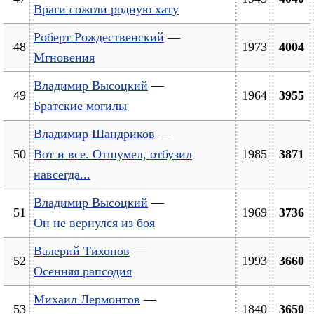
Враги сожгли родную хату
Роберт Рождественский
—
48
1973
4004
Мгновения
Владимир Высоцкий
—
49
1964
3955
Братские могилы
Владимир Шандриков
—
50
Вот и все. Отшумел, отбузил
1985
3871
навсегда...
Владимир Высоцкий
—
51
1969
3736
Он не вернулся из боя
Валерий Тихонов
—
52
1993
3660
Осенняя рапсодия
Михаил Лермонтов
—
53
1840
3650