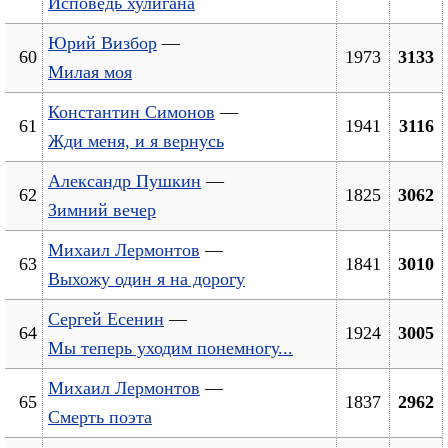
Исповедь хулигана
Юрий Визбор
—
60
1973
3133
Милая моя
Константин Симонов
—
61
1941
3116
Жди меня, и я вернусь
Александр Пушкин
—
62
1825
3062
Зимний вечер
Михаил Лермонтов
—
63
1841
3010
Выхожу один я на дорогу
Сергей Есенин
—
64
1924
3005
Мы теперь уходим понемногу...
Михаил Лермонтов
—
65
1837
2962
Смерть поэта