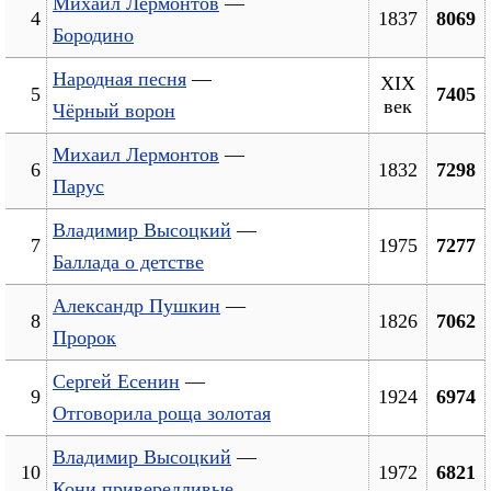
Михаил Лермонтов
—
4
1837
8069
Бородино
Народная песня
—
ХIХ
5
7405
век
Чёрный ворон
Михаил Лермонтов
—
6
1832
7298
Парус
Владимир Высоцкий
—
7
1975
7277
Баллада о детстве
Александр Пушкин
—
8
1826
7062
Пророк
Сергей Есенин
—
9
1924
6974
Отговорила роща золотая
Владимир Высоцкий
—
10
1972
6821
Кони привередливые