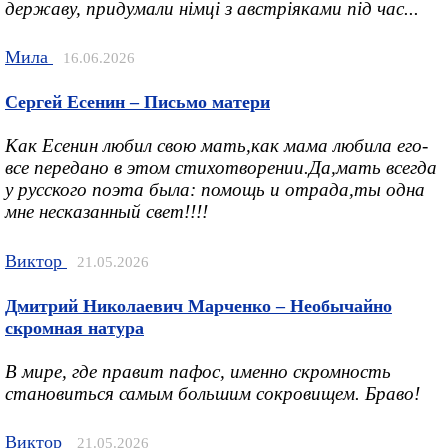
державу, придумали німці з австріяками під час...
Мила
16.06.2026
Сергей Есенин – Письмо матери
Как Есенин любил свою мать,как мама любила его-
все передано в этом стихотворении.Да,мать всегда
у русского поэта была: помощь и отрада,ты одна
мне несказанный свет!!!!
Виктор
21.05.2026
Дмитрий Николаевич Марченко – Необычайно
скромная натура
В мире, где правит пафос, именно скромность
становиться самым большим сокровищем. Браво!
Виктор
21.05.2026