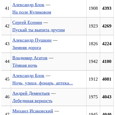
Александр Блок
—
41
1908
4393
На поле Куликовом
Сергей Есенин
—
42
1923
4269
Пускай ты выпита другим
Александр Пушкин
—
43
1826
4224
Зимняя дорога
Владимир Агатов
—
44
1942
4100
Тёмная ночь
Александр Блок
—
45
1912
4081
Ночь, улица, фонарь, аптека...
Андрей Дементьев
—
46
1975
4043
Лебединая верность
Михаил Исаковский
—
47
1945
4040