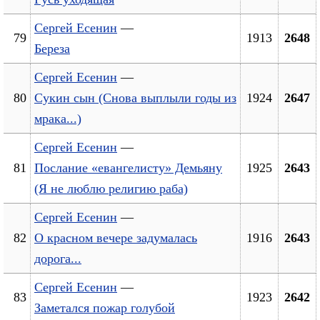
Сергей Есенин
—
79
1913
2648
Береза
Сергей Есенин
—
80
Сукин сын (Снова выплыли годы из
1924
2647
мрака...)
Сергей Есенин
—
81
Послание «евангелисту» Демьяну
1925
2643
(Я не люблю религию раба)
Сергей Есенин
—
82
О красном вечере задумалась
1916
2643
дорога...
Сергей Есенин
—
83
1923
2642
Заметался пожар голубой