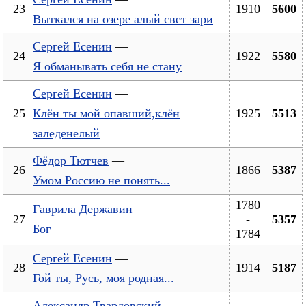
23
1910
5600
Выткался на озере алый свет зари
Сергей Есенин
—
24
1922
5580
Я обманывать себя не стану
Сергей Есенин
—
25
Клён ты мой опавший,клён
1925
5513
заледенелый
Фёдор Тютчев
—
26
1866
5387
Умом Россию не понять...
1780
Гаврила Державин
—
27
-
5357
Бог
1784
Сергей Есенин
—
28
1914
5187
Гой ты, Русь, моя родная...
Александр Твардовский
—