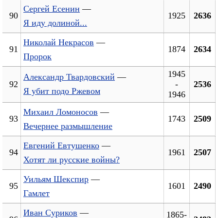
Сергей Есенин
—
90
1925
2636
Я иду долиной...
Николай Некрасов
—
91
1874
2634
Пророк
1945
Александр Твардовский
—
92
-
2536
Я убит подо Ржевом
1946
Михаил Ломоносов
—
93
1743
2509
Вечернее размышление
Евгений Евтушенко
—
94
1961
2507
Хотят ли русские войны?
Уильям Шекспир
—
95
1601
2490
Гамлет
Иван Суриков
—
1865-